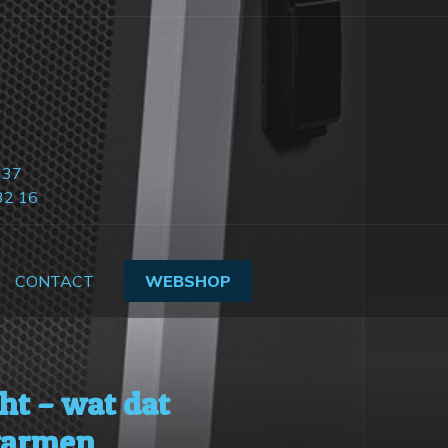
 37
32 16
CONTACT
WEBSHOP
cht – wat dat
warmen