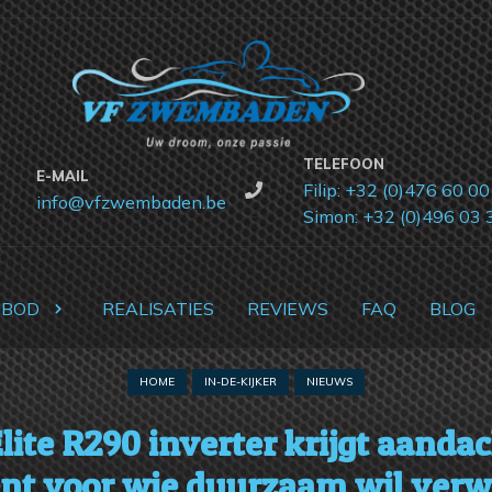
TELEFOON
E-MAIL
Filip: +32 (0)476 60 00
info@vfzwembaden.be
Simon: +32 (0)496 03 
NBOD
REALISATIES
REVIEWS
FAQ
BLOG
HOME
IN-DE-KIJKER
NIEUWS
lite R290 inverter krijgt aanda
ent voor wie duurzaam wil ver