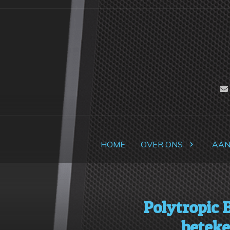
HOME
OVER ONS
AA
Polytropic E
betek